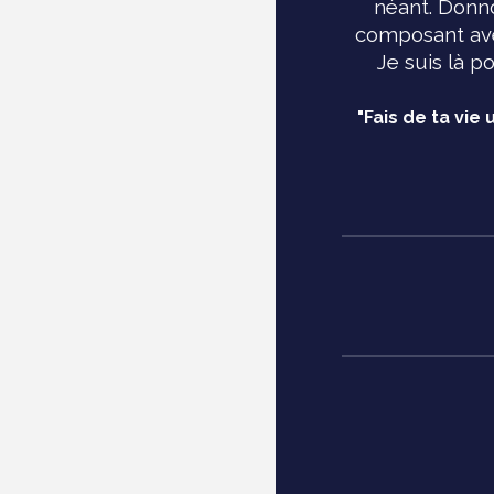
néant. Donno
composant ave
Je suis là p
"Fais de ta vie 