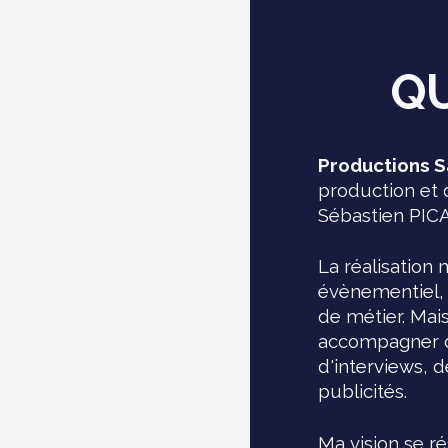
Q
Productions 
production et 
Sébastien PI
La réalisation
évènementiel, 
de métier. Mai
accompagner d
d'interviews, 
publicités.
Ma
vision se 