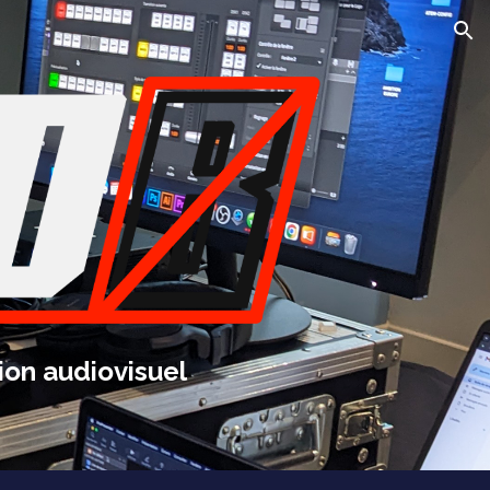
ion
ion audiovisuel