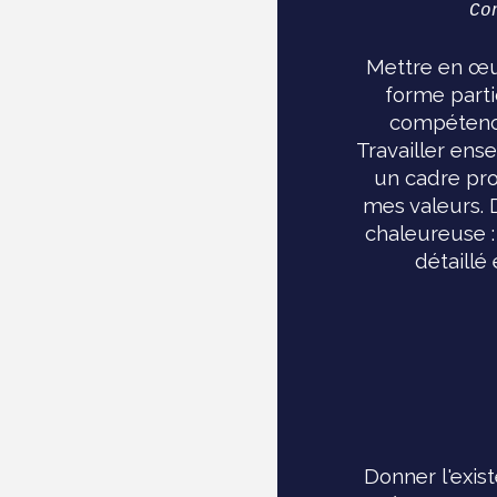
Co
Mettre en œuv
forme parti
compétence
Travailler ens
un cadre pro
mes valeurs. 
chaleureuse :
détaillé
Donner l'exis