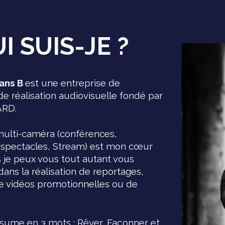
UI
SUIS-JE
?
Sans B
est une entreprise de
de réalisation audiovisuelle fondé par
CARD
.
 multi-caméra (conférences,
spectacles, Stream)
est mon cœur
s je peux vous tout autant vous
ans la réalisation de
reportages,
de vidéos promotionnelles
ou
de
résume en 3 mots :
Rêver
,
Façonner
et